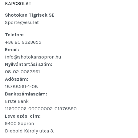
KAPCSOLAT
Shotokan Tigrisek SE
Sportegyesület
Telefon:
+36 20 9323655
Email:
info@shotokansopron.hu
Nyilvántartási szám:
08-02-0062861
Adószám:
18788561-1-08
Bankszámlaszám:
Erste Bank
11600006-00000002-01976890
Levelezési cím:
9400 Sopron
Diebold Károly utca 3.