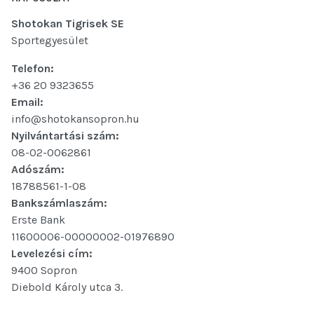
Shotokan Tigrisek SE
Sportegyesület
Telefon:
+36 20 9323655
Email:
info@shotokansopron.hu
Nyilvántartási szám:
08-02-0062861
Adószám:
18788561-1-08
Bankszámlaszám:
Erste Bank
11600006-00000002-01976890
Levelezési cím:
9400 Sopron
Diebold Károly utca 3.