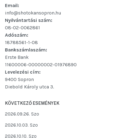
Email:
info@shotokansopron.hu
Nyilvántartási szám:
08-02-0062861
Adószám:
18788561-1-08
Bankszámlaszám:
Erste Bank
11600006-00000002-01976890
Levelezési cím:
9400 Sopron
Diebold Károly utca 3.
KÖVETKEZŐ ESEMÉNYEK
2026.09.26. Szo
2026.10.03. Szo
2026.10.10. Szo