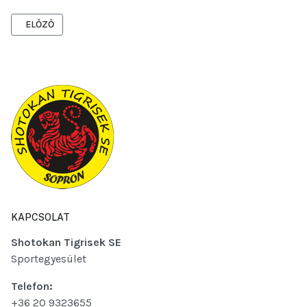
ELŐZŐ CIKK: GDPR, ADATKEZELÉS
ELŐZŐ
KAPCSOLAT
Shotokan Tigrisek SE
Sportegyesület
Telefon:
+36 20 9323655