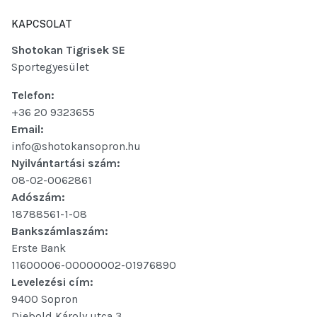
KAPCSOLAT
Shotokan Tigrisek SE
Sportegyesület
Telefon:
+36 20 9323655
Email:
info@shotokansopron.hu
Nyilvántartási szám:
08-02-0062861
Adószám:
18788561-1-08
Bankszámlaszám:
Erste Bank
11600006-00000002-01976890
Levelezési cím:
9400 Sopron
Diebold Károly utca 3.