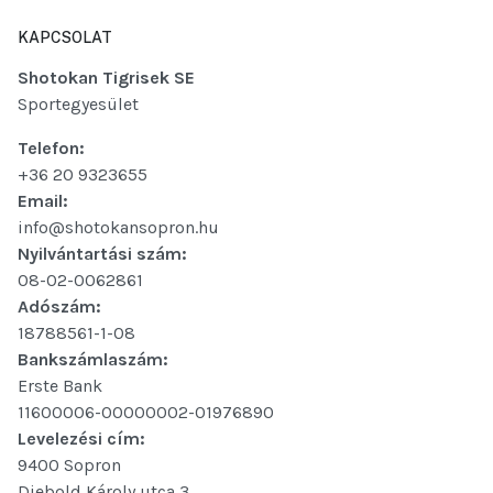
KAPCSOLAT
Shotokan Tigrisek SE
Sportegyesület
Telefon:
+36 20 9323655
Email:
info@shotokansopron.hu
Nyilvántartási szám:
08-02-0062861
Adószám:
18788561-1-08
Bankszámlaszám:
Erste Bank
11600006-00000002-01976890
Levelezési cím:
9400 Sopron
Diebold Károly utca 3.