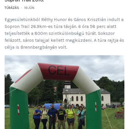
TÚRÁZÁS
19.JÚN.
Egyesületünkből Réthy Hunor és Gáncs Krisztián indult a
Sopron Trail 26.9km-es túra távján. 6 óra 58 perc alatt
teljesítették a 800m szintkülönbségű túrát. Sokszor
felázott, sáros talajjal kellett megküzdeni. A túra rajtja és
célja is Brennbergbányán volt.