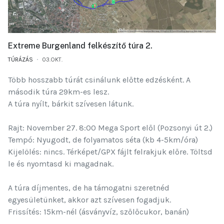
Extreme Burgenland felkészítő túra 2.
TÚRÁZÁS
03.OKT.
Több hosszabb túrát csinálunk előtte edzésként. A
második túra 29km-es lesz.
A túra nyílt, bárkit szívesen látunk.
Rajt: November 27. 8:00 Mega Sport elől (Pozsonyi út 2.)
Tempó: Nyugodt, de folyamatos séta (kb 4-5km/óra)
Kijelölés: nincs. Térképet/GPX fájlt felrakjuk előre. Töltsd
le és nyomtasd ki magadnak.
A túra díjmentes, de ha támogatni szeretnéd
egyesületünket, akkor azt szívesen fogadjuk.
Frissítés: 15km-nél (ásványvíz, szőlőcukor, banán)