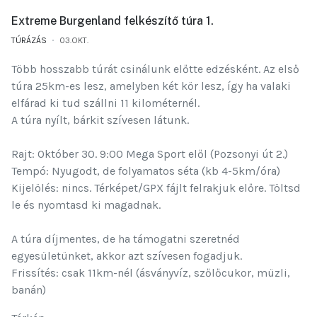
Extreme Burgenland felkészítő túra 1.
TÚRÁZÁS
03.OKT.
Több hosszabb túrát csinálunk előtte edzésként. Az első
túra 25km-es lesz, amelyben két kör lesz, így ha valaki
elfárad ki tud szállni 11 kilométernél.
A túra nyílt, bárkit szívesen látunk.
Rajt: Október 30. 9:00 Mega Sport elől (Pozsonyi út 2.)
Tempó: Nyugodt, de folyamatos séta (kb 4-5km/óra)
Kijelölés: nincs. Térképet/GPX fájlt felrakjuk előre. Töltsd
le és nyomtasd ki magadnak.
A túra díjmentes, de ha támogatni szeretnéd
egyesületünket, akkor azt szívesen fogadjuk.
Frissítés: csak 11km-nél (ásványvíz, szőlőcukor, müzli,
banán)