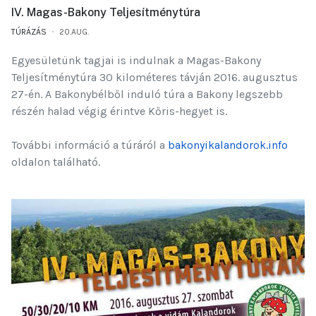
IV. Magas-Bakony Teljesítménytúra
TÚRÁZÁS
20.AUG.
Egyesületünk tagjai is indulnak a Magas-Bakony
Teljesítménytúra 30 kilométeres távján 2016. augusztus
27-én. A Bakonybélből induló túra a Bakony legszebb
részén halad végig érintve Kőris-hegyet is.
További információ a túráról a
bakonyikalandorok.info
oldalon található.