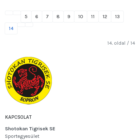
5
6
7
8
9
10
11
12
13
14
14. oldal / 14
KAPCSOLAT
Shotokan Tigrisek SE
Sportegyesület