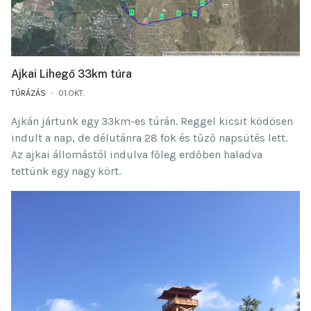
Ajkai Lihegő 33km túra
TÚRÁZÁS
01.OKT.
Ajkán jártunk egy 33km-es túrán. Reggel kicsit ködösen
indult a nap, de délutánra 28 fok és tűző napsütés lett.
Az ajkai állomástól indulva főleg erdőben haladva
tettünk egy nagy kört.