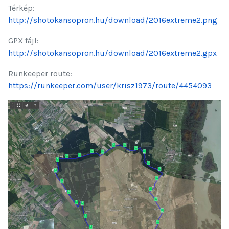
Térkép:
http://shotokansopron.hu/download/2016extreme2.png
GPX fájl:
http://shotokansopron.hu/download/2016extreme2.gpx
Runkeeper route:
https://runkeeper.com/user/krisz1973/route/4454093