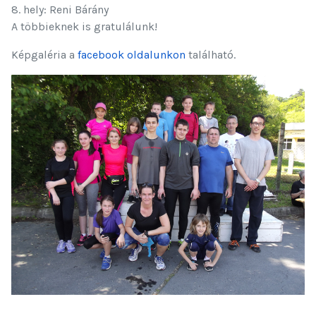
8. hely:
Reni Bárány
A többieknek is gratulálunk!
Képgaléria a
facebook oldalunkon
található.