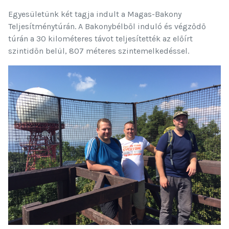
Egyesületünk két tagja indult a Magas-Bakony
Teljesítménytúrán. A Bakonybélből induló és végződő
túrán a 30 kilométeres távot teljesítették az előírt
szintidőn belül, 807 méteres szintemelkedéssel.