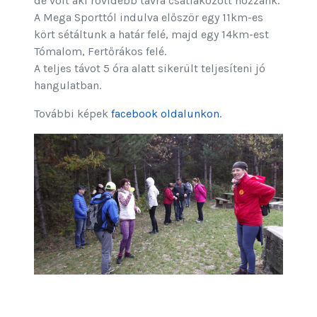
de volt aki rövidebb távra csatlakozott hozzánk.
A Mega Sporttól indulva először egy 11km-es
kört sétáltunk a határ felé, majd egy 14km-est
Tómalom, Fertőrákos felé.
A teljes távot 5 óra alatt sikerült teljesíteni jó
hangulatban.
További képek
facebook oldalunkon
.