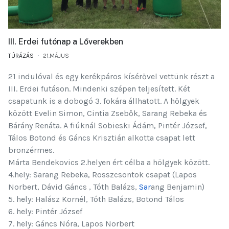
III. Erdei futónap a Lőverekben
TÚRÁZÁS
21.MÁJUS
21 indulóval és egy kerékpáros kísérővel vettünk részt a
III. Erdei futáson. Mindenki szépen teljesített. Két
csapatunk is a dobogó 3. fokára állhatott. A hölgyek
között
Evelin Simon
,
Cintia Zsebők
, Sarang Rebeka és
Bárány Renáta. A fiúknál
Sobieski Ádám
, Pintér József,
Tálos Botond és
Gáncs Krisztián
alkotta csapat lett
bronzérmes.
Márta Bendekovics
2.helyen ért célba a hölgyek között.
4.hely:
Sarang Rebeka
, Rosszcsontok csapat (Lapos
Norbert,
Dávid Gáncs
, Tóth Balázs,
Sar
ang Benjamin
)
5. hely: Halász Kornél, Tóth Balázs,
Botond Tálos
6. hely:
Pintér József
7. hely: Gáncs Nóra, Lapos Norbert