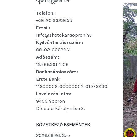
Sportegyesület
Telefon:
+36 20 9323655
Email:
info@shotokansopron.hu
Nyilvántartási szám:
08-02-0062861
Adószám:
18788561-1-08
Bankszámlaszám:
Erste Bank
11600006-00000002-01976890
Levelezési cím:
9400 Sopron
Diebold Károly utca 3.
KÖVETKEZŐ ESEMÉNYEK
2026.09.26. Szo