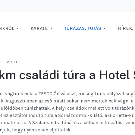
NKRŐL
KARATE
TÚRÁZÁS, FUTÁS
HÍREK,
S
21.OKT.
km családi túra a Hotel 
el vágtunk neki a TESCO Ön választ, mi segítünk pályázat seg
ak. Augusztusban az eső miatt sokan nem mertek nekivágni a t
dulóidőben túrázhattak.
A helyi családok mellett volt túrázónk
l Sziesztától induló túra a Sörházdombi-kilátó, a Gloriette-kilá
i malmot is. A Szalamandra tónál és a célban is frissítést veh
jük, hogy ilyen sokan eljöttetek.