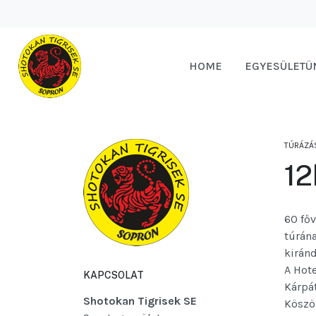
HOME
EGYESÜLETÜ
TÚRÁZÁ
12
60 főv
túrán
kirán
A Hote
KAPCSOLAT
Kárpát
Shotokan Tigrisek SE
Köszön