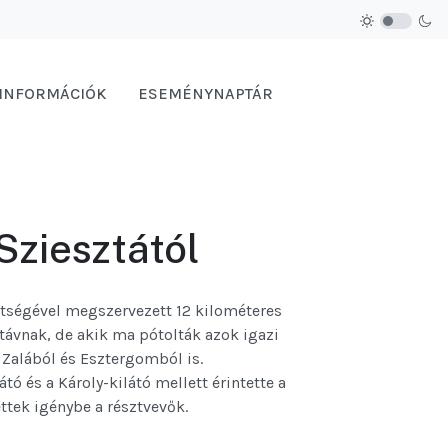
 INFORMÁCIÓK
ESEMÉNYNAPTÁR
Sziesztától
ítségével megszervezett 12 kilométeres
ávnak, de akik ma pótolták azok igazi
 Zalából és Esztergomból is.
tó és a Károly-kilátó mellett érintette a
ettek igénybe a résztvevők.