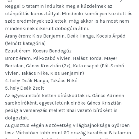
Reggel 5 tatamin indultak meg a küzdelmek az
utánpótlás korosztállyal. Mindenki keményen küzdött és
szép eredmények születtek, még akkor is ha most nem
mindenkinek sikerült dobogóra állni.
Arany érem: Kiss Benjamin, Deák Hanga, Kocsis Árpád
(felnőtt kategória)
Ezüst érem: Kocsis Bendegúz
Bronz érem: Pál-Szabó Vivien, Halász Torda, Mayer
Bertalan, Gáncs Krisztián (2x), Kata csapat (Pál-Szabó
Vivien, Takács Nike, Kiss Benjamin)
4. hely: Deák Hanga, Takács Niké
5. hely Deák Zsolt
Az egyesületből ketten bíráskodtak is. Gáncs Adrienn
sarokbíróként, egyesületünk elnöke Gáncs Krisztián
pedig a versenyzés mellett Shai vezető bíróként is
dolgoztak.
Augusztus végén a szövetség világbajnoksága Győrben
lesz. Várhatóan több mint 60 ország karatésai 8 tatamin