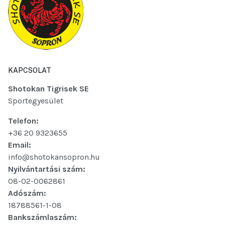
KAPCSOLAT
Shotokan Tigrisek SE
Sportegyesület
Telefon:
+36 20 9323655
Email:
info@shotokansopron.hu
Nyilvántartási szám:
08-02-0062861
Adószám:
18788561-1-08
Bankszámlaszám: