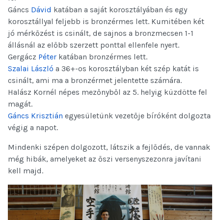
Gáncs
Dávid
katában a saját korosztályában és egy
korosztállyal feljebb is bronzérmes lett. Kumitében két
jó mérkőzést is csinált, de sajnos a bronzmecsen 1-1
állásnál az előbb szerzett ponttal ellenfele nyert.
Gergácz
Péter
katában bronzérmes lett.
Szalai László
a 36+-os korosztályban két szép katát is
csinált, ami ma a bronzérme
t jelentette számára.
Halász Kornél népes mezőnyből az 5. helyig küzdötte fel
magát.
Gáncs Krisztián
egyesületünk vezetője bíróként dolgozta
végig a napot.
Mindenki szépen dolgozott, látszik a fejlődés, de vannak
még hibák, amelyeket az őszi versenyszezonra javítani
kell majd.