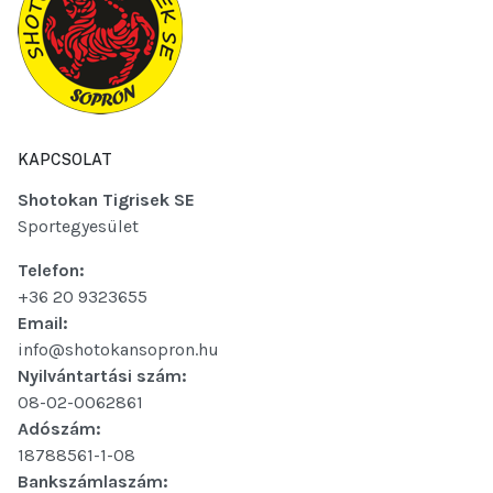
KAPCSOLAT
Shotokan Tigrisek SE
Sportegyesület
Telefon:
+36 20 9323655
Email:
info@shotokansopron.hu
Nyilvántartási szám:
08-02-0062861
Adószám:
18788561-1-08
Bankszámlaszám: