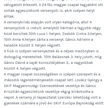
válogatott érkezett. A 24 fős magyar csapat tagjaként ott
voltak egyesületünk versenyzői is, akik szépen helyt
álltak.
A versenykiírás alapján volt olyan kategória, ahol 4
versenyzőnk is indult, amelyből hárman a legjobb négy
közé kerültek.Tóth Luca 1. helyen, Zsebők Cintia
3.helyen,
Tóth Anna 4.helyen zárta a versenyt. Gáncs Adrienn a
haladók között 3. helyen végzett.
A fiúk is szépen versenyeztek és a népes mezőnyben is
dobogóig meneteltek. Tóth Balázsnak 3. hely jutott, míg
Gáncs Dávid a saját korosztályában 3., a nagyobbak
között 4. helyen végzett.
A magyar csapat összeségében is szépen szerepelt és a
második legeredményesebb csapat lett. Lovász György a
SKIF Magyarországi Szervezetének vezetője és Gáncs
Krisztián egyesületünk vezetője végig bíráskodta a
napot. A verseny jó tapasztalat szerzési lehetőség volt a
gyerekek számára a jövő évi SKIF Európa Bajnokság előtt.