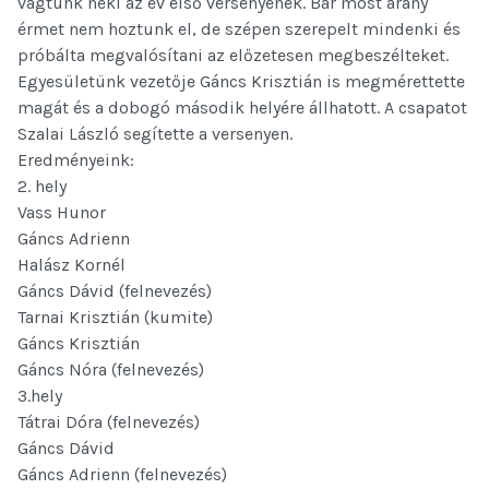
vágtunk neki az év első versenyének. Bár most arany
érm
et nem hoztunk el, de szépen szerepelt mindenki és
próbálta megvalósítani az előzetesen megbeszélteket.
Egyesületünk vezetője Gáncs Krisztián is megmérettette
magát és a dobogó második helyére állhatott. A csapatot
Szalai László segítette a versenyen.
Eredményeink:
2. hely
Vass Hunor
Gáncs Adrienn
Halász Kornél
Gáncs Dávid (felnevezés)
Tarnai Krisztián (kumite)
Gáncs Krisztián
Gáncs Nóra (felnevezés)
3.hely
Tátrai Dóra (felnevezés)
Gáncs Dávid
Gáncs Adrienn (felnevezés)