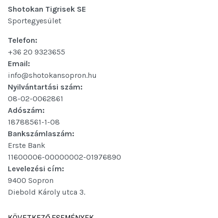
Shotokan Tigrisek SE
Sportegyesület
Telefon:
+36 20 9323655
Email:
info@shotokansopron.hu
Nyilvántartási szám:
08-02-0062861
Adószám:
18788561-1-08
Bankszámlaszám:
Erste Bank
11600006-00000002-01976890
Levelezési cím:
9400 Sopron
Diebold Károly utca 3.
KÖVETKEZŐ ESEMÉNYEK