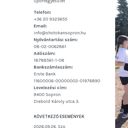
Sportegyesület
Telefon:
+36 20 9323655
Email:
info@shotokansopron.hu
Nyilvántartási szám:
08-02-0062861
Adószám:
18788561-1-08
Bankszámlaszám:
Erste Bank
11600006-00000002-01976890
Levelezési cím:
9400 Sopron
Diebold Károly utca 3.
KÖVETKEZŐ ESEMÉNYEK
2026.09.26. Szo