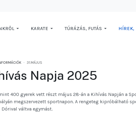
NKRŐL
KARATE
TÚRÁZÁS, FUTÁS
HÍREK,
INFORMÁCIÓK
31.MÁJUS
hívás Napja 2025
int 400 gyerek vett részt május 28-án a Kihívás Napján a 
Spo
ályán megszervezett sportnapon. A rengeteg kipróbálható spor
 Dórival váltva egymást.