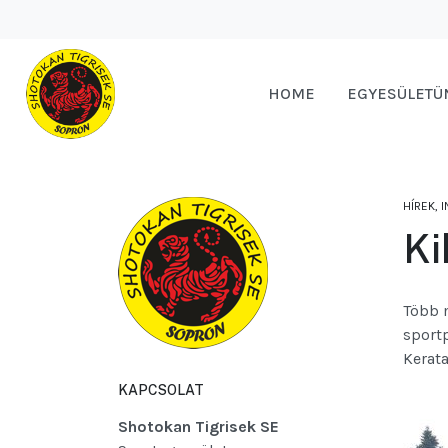
HOME
EGYESÜLETÜ
HÍREK, 
Ki
Több m
sportp
Kerata
KAPCSOLAT
Shotokan Tigrisek SE