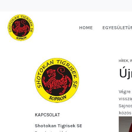
HOME
EGYESÜLETÜ
HÍREK, 
Új
Végre
vissza
Sajnos
közös 
KAPCSOLAT
Shotokan Tigrisek SE