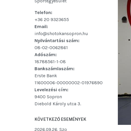
Sportegyesület
Telefon:
+36 20 9323655
Email:
info@shotokansopron.hu
Nyilvántartási szám:
08-02-0062861
Adószám:
18788561-1-08
Bankszámlaszám:
Erste Bank
11600006-00000002-01976890
Levelezési cím:
9400 Sopron
Diebold Károly utca 3.
KÖVETKEZŐ ESEMÉNYEK
2026.09.26. Szo