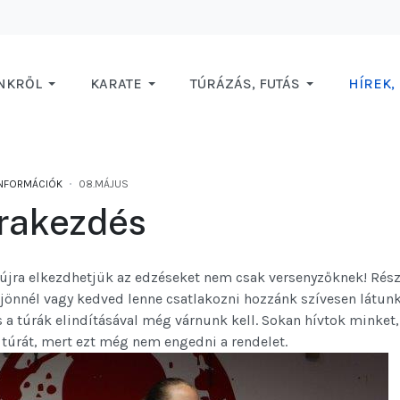
NKRŐL
KARATE
TÚRÁZÁS, FUTÁS
HÍREK,
INFORMÁCIÓK
08.MÁJUS
rakezdés
 újra elkezdhetjük az edzéseket nem csak versenyzőknek! Rés
jönnél vagy kedved lenne csatlakozni hozzánk szívesen látunk!
 a túrák elindításával még várnunk kell. Sokan hívtok minket
túrát, mert ezt még nem engedni a rendelet.